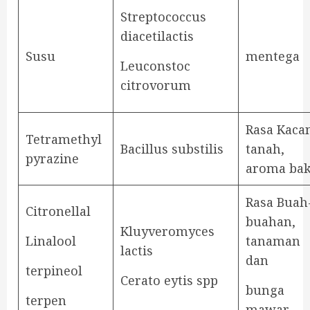
Streptococcus
diacetilactis
Susu
mentega
Leuconstoc
citrovorum
Rasa Kaca
Tetramethyl
Bacillus substilis
tanah,
pyrazine
aroma ba
Rasa Buah
Citronellal
buahan,
Kluyveromyces
Linalool
tanaman
lactis
dan
terpineol
Cerato eytis spp
bunga
terpen
mawar