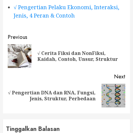
√ Pengertian Pelaku Ekonomi, Interaksi,
Jenis, 4 Peran & Contoh
Continue
Previous
Reading
√ Cerita Fiksi dan NonFiksi,
Pre
Kaidah, Contoh, Unsur, Struktur
pos
Next
√ Pengertian DNA dan RNA, Fungsi,
Next
Jenis, Struktur, Perbedaan
post:
Tinggalkan Balasan