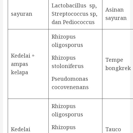
Lactobacillus sp,
Asinan
sayuran
Streptococcus sp,
sayuran
dan Pediococcus
Rhizopus
oligosporus
Kedelai +
Rhizopus
Tempe
ampas
stoloniferus
bongkrek
kelapa
Pseudomonas
cocovenenans
Rhizopus
oligosporus
Rhizopus
Kedelai
Tauco