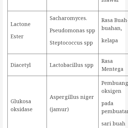
Sacharomyces.
Rasa Buah
Lactone
buahan,
Pseudomonas spp
Ester
kelapa
Steptococcus spp
Rasa
Diacetyl
Lactobacillus spp
Mentega
Pembuang
oksigen
Aspergillus niger
Glukosa
pada
oksidase
(jamur)
pembuata
sari buah