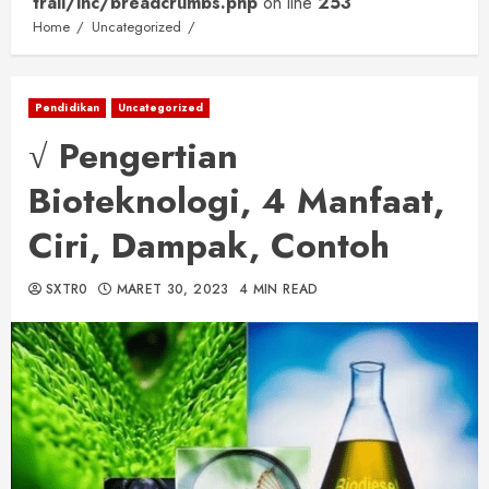
trail/inc/breadcrumbs.php
on line
253
Home
Uncategorized
Pendidikan
Uncategorized
√ Pengertian
Bioteknologi, 4 Manfaat,
Ciri, Dampak, Contoh
SXTR0
MARET 30, 2023
4 MIN READ