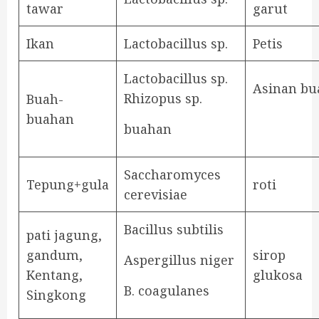
tawar
garut
Ikan
Lactobacillus sp.
Petis
Lactobacillus sp.
Asinan bu
Rhizopus sp.
Buah-
buahan
buahan
Saccharomyces
Tepung+gula
roti
cerevisiae
Bacillus subtilis
pati jagung,
gandum,
sirop
Aspergillus niger
Kentang,
glukosa
B. coagulanes
Singkong