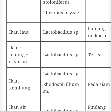
stoloniferus
Rhizopus oryzae
Pindang
Ikan laut
Lactobacillus sp
makasar
Ikan +
tepung +
Lactobacillus sp.
Terasi
sayuran
Lactobacillus sp.
Ikan
Rhodospirillium
Peda siam
kembung
sp.
Ikan air
Pindang
Lactobacillus sp.