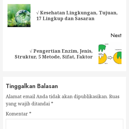
Reading
√ Kesehatan Lingkungan, Tujuan,
Pre
17 Lingkup dan Sasaran
pos
Next
√ Pengertian Enzim, Jenis,
Next
Struktur, 5 Metode, Sifat, Faktor
post:
Tinggalkan Balasan
Alamat email Anda tidak akan dipublikasikan.
Ruas
yang wajib ditandai
*
Komentar
*