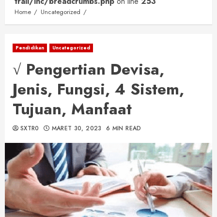
trail/inc/breadcrumbs.php
on line
253
Home
Uncategorized
Pendidikan
Uncategorized
√ Pengertian Devisa,
Jenis, Fungsi, 4 Sistem,
Tujuan, Manfaat
SXTR0
MARET 30, 2023
6 MIN READ