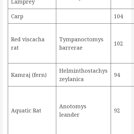
Lamprey
Carp
104
Red viscacha
Tympanoctomys
102
rat
barrerae
Helminthostachys
Kamraj (fern)
94
zeylanica
Anotomys
Aquatic Rat
92
leander