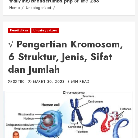
trail/inc/breadcrumbs.php
on line
253
Home
Uncategorized
Pendidikan
Uncategorized
√ Pengertian Kromosom,
6 Struktur, Jenis, Sifat
dan Jumlah
SXTR0
MARET 30, 2023
8 MIN READ