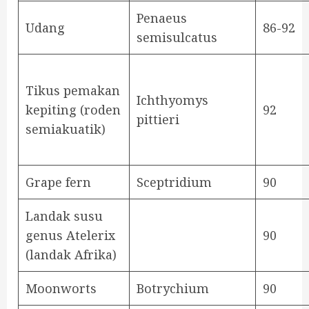
Penaeus
Udang
86-92
semisulcatus
Tikus pemakan
Ichthyomys
kepiting (roden
92
pittieri
semiakuatik)
Grape fern
Sceptridium
90
Landak susu
genus Atelerix
90
(landak Afrika)
Moonworts
Botrychium
90