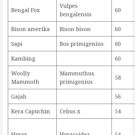
Vulpes
Bengal Fox
60
bengalensis
Bison amerika
Bison bison
60
Sapi
Bos primigenius
60
Kambing
60
Woolly
Mammuthus
58
Mammoth
primigenius
Gajah
56
Kera Capuchin
Cebus x
54
Hyrax
Hyracoidea
54