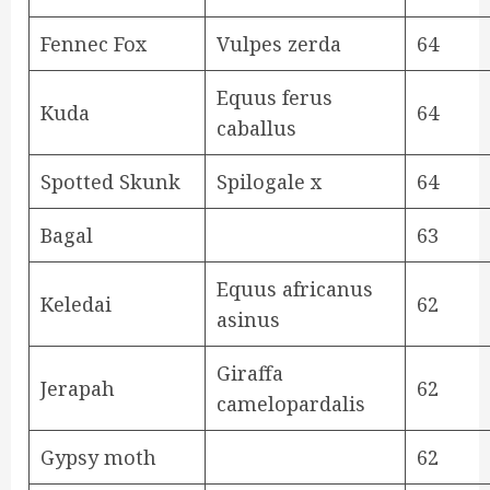
Fennec Fox
Vulpes zerda
64
Equus ferus
Kuda
64
caballus
Spotted Skunk
Spilogale x
64
Bagal
63
Equus africanus
Keledai
62
asinus
Giraffa
Jerapah
62
camelopardalis
Gypsy moth
62