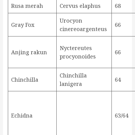
Rusa merah
Cervus elaphus
68
Urocyon
Gray Fox
66
cinereoargenteus
Nyctereutes
Anjing rakun
66
procyonoides
Chinchilla
Chinchilla
64
lanigera
Echidna
63/64