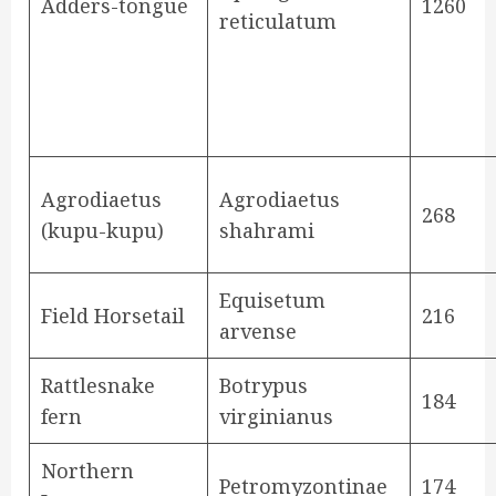
Adders-tongue
1260
reticulatum
Agrodiaetus
Agrodiaetus
268
(kupu-kupu)
shahrami
Equisetum
Field Horsetail
216
arvense
Rattlesnake
Botrypus
184
fern
virginianus
Northern
Petromyzontinae
174