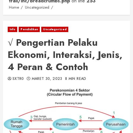
trail/inc/breadcrumbs.php
on line
253
Home
Uncategorized
Info
Pendidikan
Uncategorized
√ Pengertian Pelaku
Ekonomi, Interaksi, Jenis,
4 Peran & Contoh
SXTR0
MARET 30, 2023
8 MIN READ