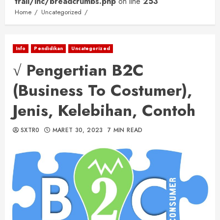
trail/inc/breadcrumbs.php
on line
253
Home
Uncategorized
Info
Pendidikan
Uncategorized
√ Pengertian B2C
(Business To Costumer),
Jenis, Kelebihan, Contoh
SXTR0
MARET 30, 2023
7 MIN READ