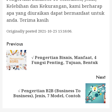
Kelebihan dan Kekurangan, kami berharap
apa yang diuraikan dapat bermanfaat untuk
anda. Terima kasih
Originally posted 2021-10-25 15:16:06.
Continue
Previous
Reading
√ Pengertian Bisnis, Manfaat, 4
Pre
Fungsi Penting, Tujuan, Bentuk
pos
Next
√ Pengertian B2B (Business To
Next
Business), Jenis, 7 Model, Contoh
post: