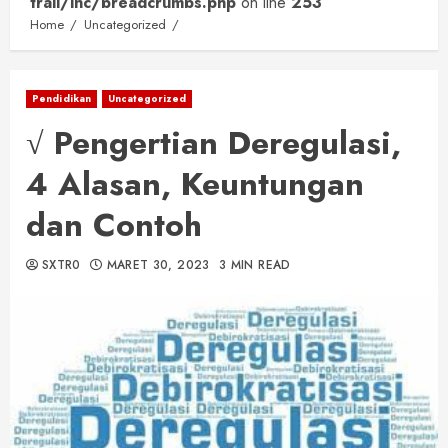
trail/inc/breadcrumbs.php
on line
253
Home
Uncategorized
Pendidikan
Uncategorized
√ Pengertian Deregulasi,
4 Alasan, Keuntungan
dan Contoh
SXTR0
MARET 30, 2023
3 MIN READ