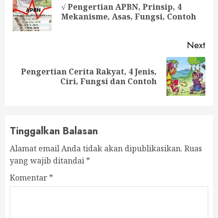
Reading
√ Pengertian APBN, Prinsip, 4
Pre
Mekanisme, Asas, Fungsi, Contoh
pos
Next
Pengertian Cerita Rakyat, 4 Jenis,
Next
Ciri, Fungsi dan Contoh
post:
Tinggalkan Balasan
Alamat email Anda tidak akan dipublikasikan.
Ruas
yang wajib ditandai
*
Komentar
*