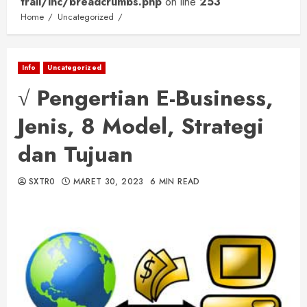
trail/inc/breadcrumbs.php
on line
253
Home
Uncategorized
Info
Uncategorized
√ Pengertian E-Business,
Jenis, 8 Model, Strategi
dan Tujuan
SXTR0
MARET 30, 2023
6 MIN READ