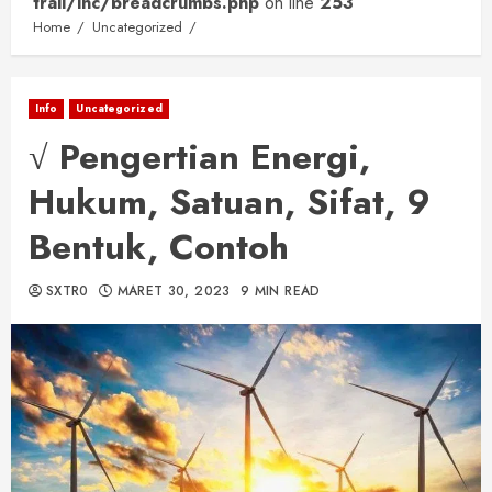
trail/inc/breadcrumbs.php
on line
253
Home
Uncategorized
Info
Uncategorized
√ Pengertian Energi,
Hukum, Satuan, Sifat, 9
Bentuk, Contoh
SXTR0
MARET 30, 2023
9 MIN READ