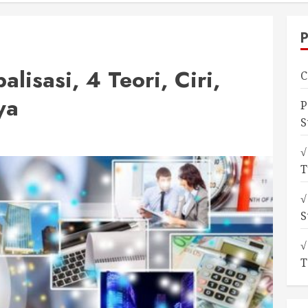
lisasi, 4 Teori, Ciri,
C
ya
P
S
√
T
√
S
√
T