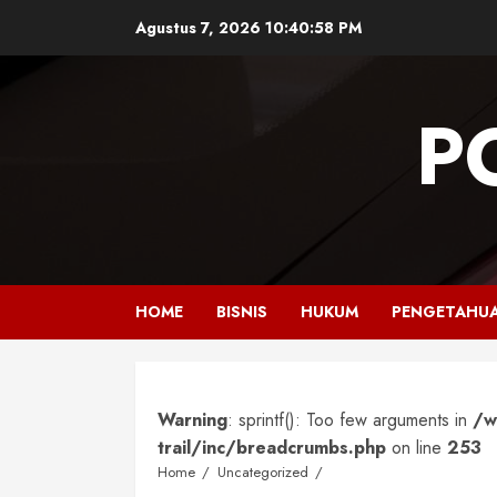
Skip
Agustus 7, 2026
10:40:59 PM
to
content
P
HOME
BISNIS
HUKUM
PENGETAHU
Warning
: sprintf(): Too few arguments in
/w
trail/inc/breadcrumbs.php
on line
253
Home
Uncategorized