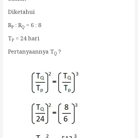
Diketahui
R
: R
= 6 : 8
P
Q
T
= 24 hari
P
Pertanyaannya T
?
Q