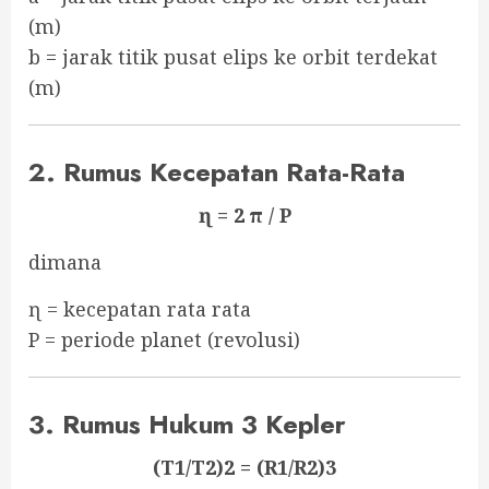
(m)
b = jarak titik pusat elips ke orbit terdekat
(m)
2. Rumus Kecepatan Rata-Rata
ɳ = 2 π / P
dimana
ɳ = kecepatan rata rata
P = periode planet (revolusi)
3. Rumus Hukum 3 Kepler
(T1/T2)2 = (R1/R2)3