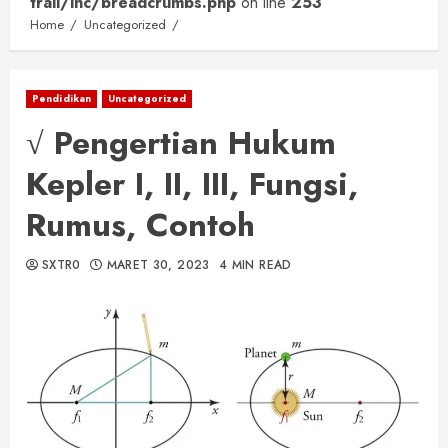
trail/inc/breadcrumbs.php
on line
253
Home
Uncategorized
Pendidikan
Uncategorized
√ Pengertian Hukum
Kepler I, II, III, Fungsi,
Rumus, Contoh
SXTR0
MARET 30, 2023
4 MIN READ