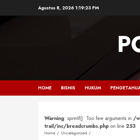
Skip
Agustus 8, 2026
1:19:24 PM
to
content
P
HOME
BISNIS
HUKUM
PENGETAHU
Warning
: sprintf(): Too few arguments in
/w
trail/inc/breadcrumbs.php
on line
253
Home
Uncategorized