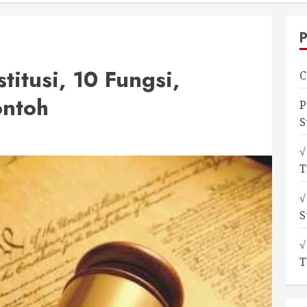
titusi, 10 Fungsi,
C
ontoh
P
S
√
T
√
S
√
T