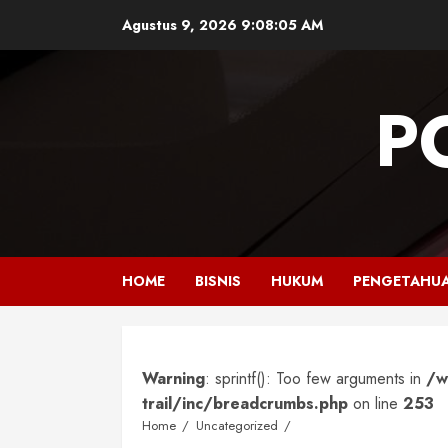
Skip
Agustus 9, 2026
9:08:06 AM
to
content
P
HOME
BISNIS
HUKUM
PENGETAHU
Warning
: sprintf(): Too few arguments in
/w
trail/inc/breadcrumbs.php
on line
253
Home
Uncategorized