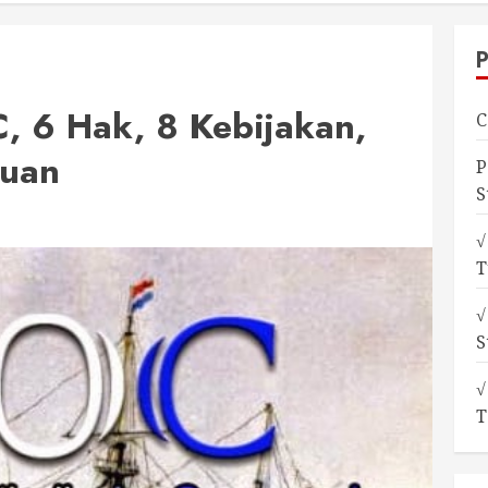
, 6 Hak, 8 Kebijakan,
C
juan
P
S
√
T
√
S
√
T