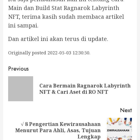
Main dan Build Stat Ragnarok Labyrinth
NFT, terima kasih sudah membaca artikel
ini sampai.
Dan artikel ini akan terus di update.
Originally posted 2022-05-03 12:30:50.
Continue
Previous
Reading
Cara Bermain Ragnarok Labyrinth
Pre
NFT & Cari Aset di RO NFT
pos
Next
√ 8 Pengertian Kewirausahaan
Next
Menurut Para Ahli, Asas, Tujuan
post:
Lengkap