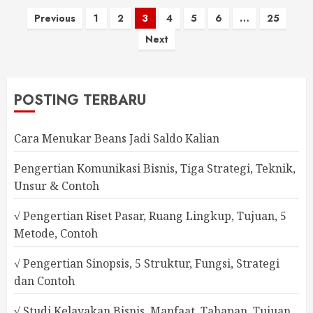
Paginasi
Previous
1
2
3
4
5
6
…
25
Next
pos
POSTING TERBARU
Cara Menukar Beans Jadi Saldo Kalian
Pengertian Komunikasi Bisnis, Tiga Strategi, Teknik,
Unsur & Contoh
√ Pengertian Riset Pasar, Ruang Lingkup, Tujuan, 5
Metode, Contoh
√ Pengertian Sinopsis, 5 Struktur, Fungsi, Strategi
dan Contoh
√ Studi Kelayakan Bisnis, Manfaat, Tahapan, Tujuan